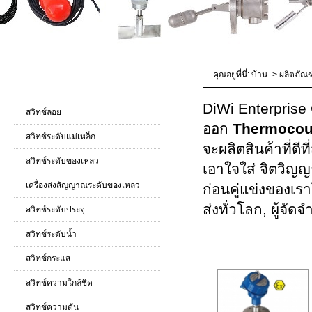
คุณอยู่ที่นี่:
บ้าน
->
ผลิตภัณฑ
ผลิตภัณฑ์ แค็ตตาล็อก
DiWi Enterprise
สวิทช์ลอย
ออก
Thermocou
สวิทช์ระดับแม่เหล็ก
จะผลิตสินค้าที่ดี
สวิทช์ระดับของเหลว
เอาใจใส่ จิตวิญ
เครื่องส่งสัญญาณระดับของเหลว
ก่อนคู่แข่งของเร
ส่งทั่วโลก, ผู้จ
สวิทช์ระดับประจุ
สวิทช์ระดับน้ำ
Thermocoup
สวิทช์กระแส
สวิทช์ความใกล้ชิด
สวิทช์ความดัน