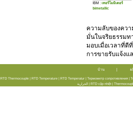
IBM :
เทอร์โมมิเตอร์
bimetallic
ความลับของความ
มั่นในจริยธรรมทา
มอบเมื่อเวลาที่ดีที
การขายรับแจ้งแล
บ้าน
|
ผ
RTD Thermocouple
|
RTD Temperature
|
RTD Temperatur
|
Термометр сопротивления
|
T
الحرارية
|
RTD cặp nhiệt
| Thermocoup