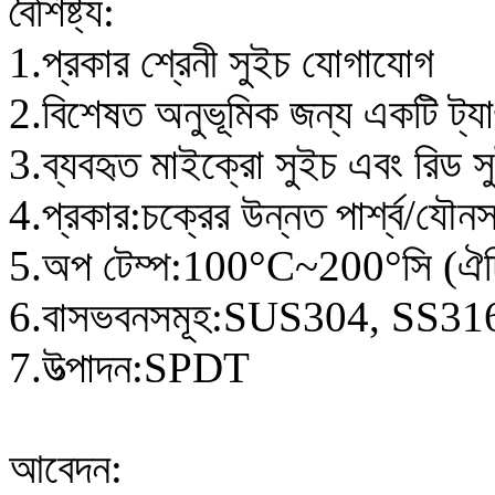
বৈশিষ্ট্য:
1.প্রকার শ্রেনী সুইচ যোগাযোগ
2.বিশেষত অনুভূমিক জন্য একটি ট্যাঙ
3.ব্যবহৃত মাইক্রো সুইচ এবং রিড সু
4.প্রকার:চক্রের উন্নত পার্শ্ব/যৌনস
5.অপ টেম্প:100
°
C~200
°
সি (ঐচ
6.বাসভবনসমূহ:SUS304, SS316,
7.উত্পাদন:SPDT
আবেদন: