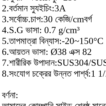
2.বর্তমান স্যুইচিং:3A
3.সর্বোচ্চ.চাপ:30 কেজি/cm
বর্গ
4.S.G ভাসা: 0.7 g/cm
³
5.তাপমাত্রা বিন্যাস:-20~150
°
C
6.আয়তন ভাসা:
Ø
38 এক্স 82
7.শারীরিক উপাদান:SUS304/S
8.সংযোগ চক্রের উন্নত পার্শ্ব:1 1/
বর্ণনা:
আমাদের কোম্পানি সাইড শ্রেষ্ঠ মানে