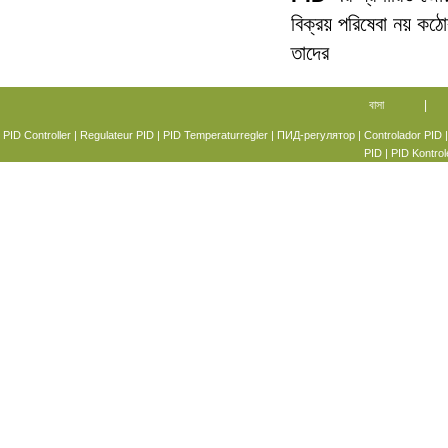
বিক্রয় পরিষেবা নয় কঠ
তাদের
বাসা
|
PID Controller
|
Regulateur PID
|
PID Temperaturregler
|
ПИД-регулятор
|
Controlador PID
PID
|
PID Kontrol