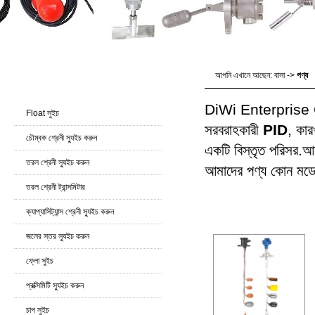
আপনি এখানে আছেন:
বাসা
->
পণ্য
পণ্য জায়
DiWi Enterprise Co.,
Float সুইচ
সরবরাহকারী
PID
, কা
চৌম্বক শ্রেনী স্যুইচ করুন
একটি বিস্তৃত পরিসর.আমর
তরল শ্রেনী স্যুইচ করুন
আমাদের পণ্য কোন মডেল 
তরল শ্রেনী ট্রান্সমিটার
পণ্য
ক্যাপ্যাসিট্যান্স শ্রেনী স্যুইচ করুন
জলের স্তর স্যুইচ করুন
ফ্লো সুইচ
প্রক্সিমিটি স্যুইচ করুন
চাপ সুইচ