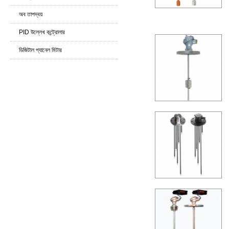
অব তাপদ্বয়
PID উল্লেখ কন্ট্রোলার
ডিজিটাল প্যানেল মিটার