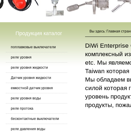
Вы здесь:
Главная стра
Продукция каталог
DiWi Enterpris
поплавковые выключатели
комплексный из
реле уровня
etc. Мы являем
реле уровня жидкости
Taiwan которая
Датчик уровня жидкости
Мы обладаем в
силой которая 
емкостной датчик уровня
уровень продук
реле уровня воды
продукты, пож
реле протока
Продукция
бесконтактные выключатели
реле давления воды