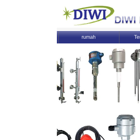
rumah
Te