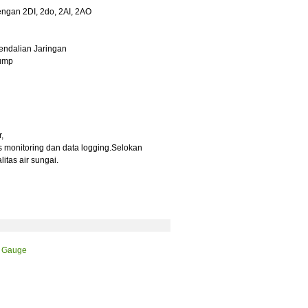
ngan 2DI, 2do, 2AI, 2AO
endalian Jaringan
Pump
,
s monitoring dan data logging.Selokan
tas air sungai.
l Gauge