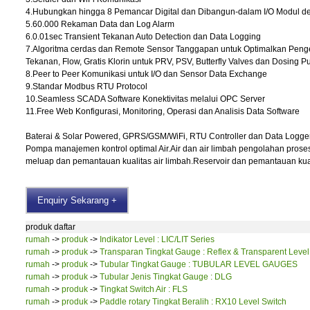
4.Hubungkan hingga 8 Pemancar Digital dan Dibangun-dalam I/O Modul de
5.60.000 Rekaman Data dan Log Alarm
6.0.01sec Transient Tekanan Auto Detection dan Data Logging
7.Algoritma cerdas dan Remote Sensor Tanggapan untuk Optimalkan Peng
Tekanan, Flow, Gratis Klorin untuk PRV, PSV, Butterfly Valves dan Dosing 
8.Peer to Peer Komunikasi untuk I/O dan Sensor Data Exchange
9.Standar Modbus RTU Protocol
10.Seamless SCADA Software Konektivitas melalui OPC Server
11.Free Web Konfigurasi, Monitoring, Operasi dan Analisis Data Software
Baterai & Solar Powered, GPRS/GSM/WiFi, RTU Controller dan Data Logger
Pompa manajemen kontrol optimal Air.Air dan air limbah pengolahan prose
meluap dan pemantauan kualitas air limbah.Reservoir dan pemantauan kuali
Enquiry Sekarang +
produk daftar
rumah
->
produk
->
Indikator Level : LIC/LIT Series
rumah
->
produk
->
Transparan Tingkat Gauge : Reflex & Transparent Leve
rumah
->
produk
->
Tubular Tingkat Gauge : TUBULAR LEVEL GAUGES
rumah
->
produk
->
Tubular Jenis Tingkat Gauge : DLG
rumah
->
produk
->
Tingkat Switch Air : FLS
rumah
->
produk
->
Paddle rotary Tingkat Beralih : RX10 Level Switch