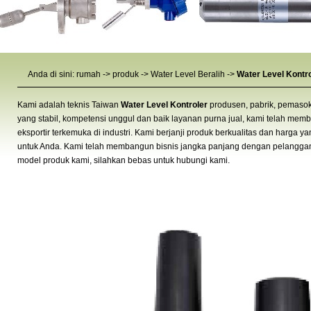
Anda di sini:
rumah
->
produk
->
Water Level Beralih
->
Water Level Kontr
Kami adalah teknis Taiwan
Water Level Kontroler
produsen, pabrik, pemasok 
yang stabil, kompetensi unggul dan baik layanan purna jual, kami telah mem
eksportir terkemuka di industri. Kami berjanji produk berkualitas dan harga y
untuk Anda. Kami telah membangun bisnis jangka panjang dengan pelanggan 
model produk kami, silahkan bebas untuk
hubungi kami
.
Water Level Kontroler