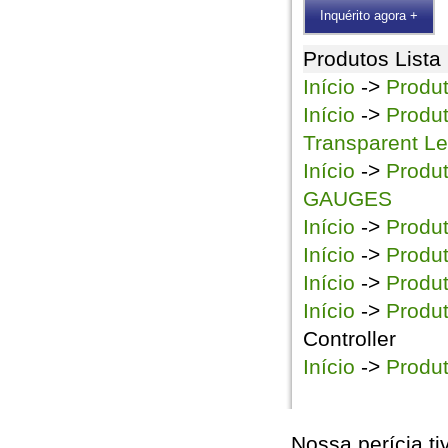
Inquérito agora +
Produtos Lista
Início
->
Produ
Início
->
Produ
Transparent L
Início
->
Produ
GAUGES
Início
->
Produ
Início
->
Produ
Início
->
Produ
Início
->
Produ
Controller
Início
->
Produ
Nossa perícia ti