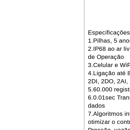
Especificações
1.Pilhas, 5 an
2.IP68 ao ar l
de Operação
3.Celular e W
4.Ligação até 
2DI, 2DO, 2AI,
5.60.000 regis
6.0.01sec Tran
dados
7.Algoritmos i
otimizar o con
Pressão, vazão