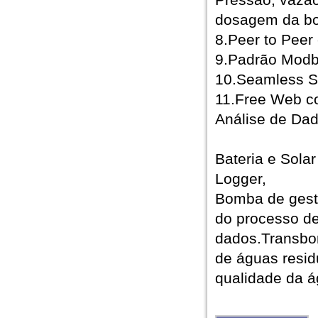
dosagem da b
8.Peer to Peer
9.Padrão Mod
10.Seamless S
11.Free Web co
Análise de Da
Bateria e Sola
Logger,
Bomba de gest
do processo de
dados.Transbo
de águas resid
qualidade da á