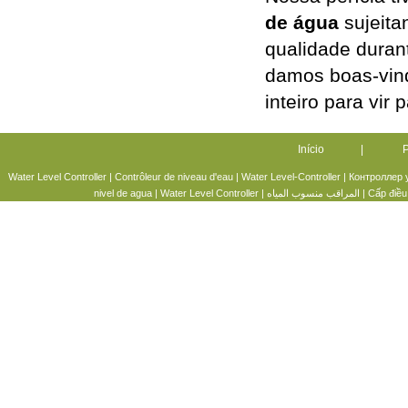
de água
sujeita
qualidade duran
damos boas-vind
inteiro para vir 
Início
|
P
Water Level Controller
|
Contrôleur de niveau d'eau
|
Water Level-Controller
|
Контроллер 
nivel de agua
|
Water Level Controller
|
المراقب منسوب المياه
|
Cấp điều