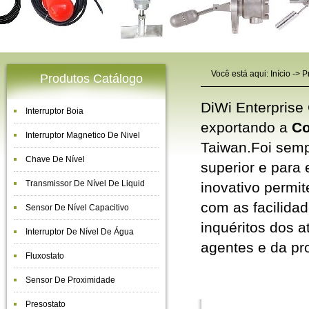
Você está aqui:
Início
->
P
Produtos Catálogo
DiWi Enterprise 
Interruptor Boia
exportando a
Co
Interruptor Magnetico De Nivel
Taiwan.Foi semp
Chave De Nível
superior e para
Transmissor De Nível De Liquid
inovativo permi
com as facilida
Sensor De Nível Capacitivo
inquéritos dos a
Interruptor De Nível De Água
agentes e da p
Fluxostato
Controlador 
Sensor De Proximidade
Presostato