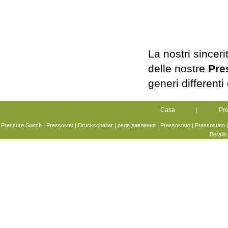
La nostri sinceri
delle nostre
Pre
generi differenti 
Casa
|
Pro
Pressure Switch
|
Pressostat
|
Druckschalter
|
реле давления
|
Pressostato
| Pressostato 
Beralih