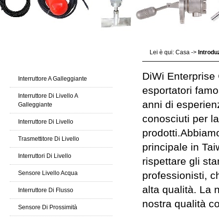
Lei è qui:
Casa
->
Introdu
Prodotti Catalogo
DiWi Enterprise C
Interruttore A Galleggiante
esportatori famo
Interruttore Di Livello A
anni di esperien
Galleggiante
conosciuti per l
Interruttore Di Livello
prodotti.Abbiamo
Trasmettitore Di Livello
principale in Ta
Interruttori Di Livello
rispettare gli s
Sensore Livello Acqua
professionisti, 
alta qualità. La n
Interruttore Di Flusso
nostra qualità co
Sensore Di Prossimità