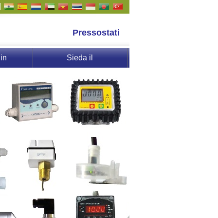
Pressostati
in
Sieda il
on
programma