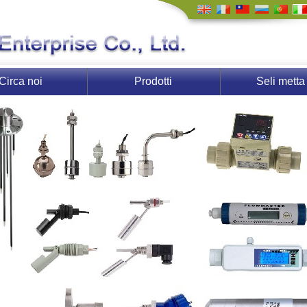
Circa noi
Prodotti
Seli metta 
contatto c