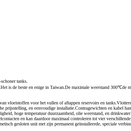
r-schoner tanks.
uur.Het is de beste en enige in Taiwan.De maximale weerstand 300℃de me
van vloeistoffen voor het vullen of aftappen reservoirs en tanks.Vlotte
 prijsstelling, en eenvoudige installatie.Contragewichten en kabel ha
igheid, hoge temperatuur duurzaamheid, olie weerstand, en drinkwater
contacten en kan daardoor maximaal controleren tot vier verschillende
metisch gesloten unit met zijn permanent geïnstalleerde, speciale verbin