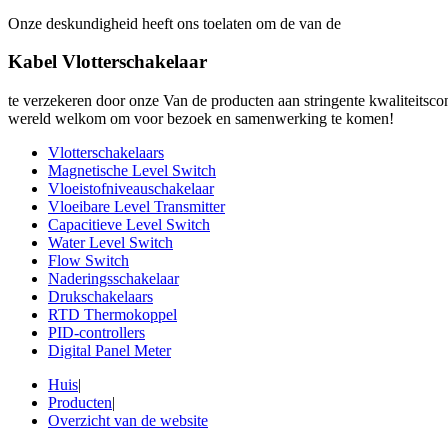
Onze deskundigheid heeft ons toelaten om de van de
Kabel Vlotterschakelaar
te verzekeren door onze Van de producten aan stringente kwaliteitscon
wereld welkom om voor bezoek en samenwerking te komen!
Vlotterschakelaars
Magnetische Level Switch
Vloeistofniveauschakelaar
Vloeibare Level Transmitter
Capacitieve Level Switch
Water Level Switch
Flow Switch
Naderingsschakelaar
Drukschakelaars
RTD Thermokoppel
PID-controllers
Digital Panel Meter
Huis
|
Producten
|
Overzicht van de website