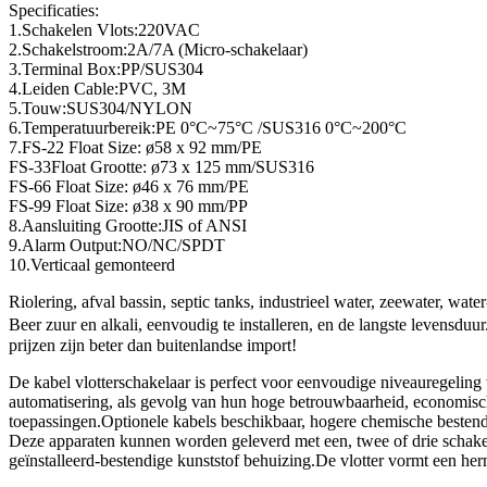
Specificaties:
1.Schakelen Vlots:220VAC
2.Schakelstroom:2A/7A (Micro-schakelaar)
3.Terminal Box:PP/SUS304
4.Leiden Cable:PVC, 3M
5.Touw:SUS304/NYLON
6.Temperatuurbereik:PE 0
°
C~75
°
C /SUS316 0
°
C~200
°
C
7.FS-22 Float Size:
ø
58 x 92 mm/PE
FS-33Float Grootte:
ø
73 x 125 mm/SUS316
FS-66 Float Size:
ø
46 x 76 mm/PE
FS-99 Float Size:
ø
38 x 90 mm/PP
8.Aansluiting Grootte:JIS of ANSI
9.Alarm Output:NO/NC/SPDT
10.Verticaal gemonteerd
Riolering, afval bassin, septic tanks, industrieel water, zeewater, wate
Beer zuur en alkali, eenvoudig te installeren, en de langste levensd
prijzen zijn beter dan buitenlandse import!
De kabel vlotterschakelaar is perfect voor eenvoudige niveauregeling 
automatisering, als gevolg van hun hoge betrouwbaarheid, economische
toepassingen.Optionele kabels beschikbaar, hogere chemische bestend
Deze apparaten kunnen worden geleverd met een, twee of drie schakel
geïnstalleerd-bestendige kunststof behuizing.De vlotter vormt een her