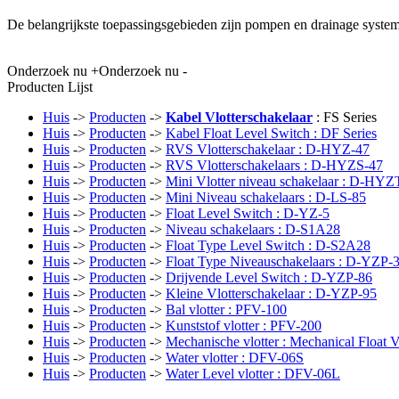
De belangrijkste toepassingsgebieden zijn pompen en drainage systemen
Onderzoek nu +
Onderzoek nu -
Producten Lijst
Huis
->
Producten
->
Kabel Vlotterschakelaar
: FS Series
Huis
->
Producten
->
Kabel Float Level Switch : DF Series
Huis
->
Producten
->
RVS Vlotterschakelaar : D-HYZ-47
Huis
->
Producten
->
RVS Vlotterschakelaars : D-HYZS-47
Huis
->
Producten
->
Mini Vlotter niveau schakelaar : D-HYZ
Huis
->
Producten
->
Mini Niveau schakelaars : D-LS-85
Huis
->
Producten
->
Float Level Switch : D-YZ-5
Huis
->
Producten
->
Niveau schakelaars : D-S1A28
Huis
->
Producten
->
Float Type Level Switch : D-S2A28
Huis
->
Producten
->
Float Type Niveauschakelaars : D-YZP-
Huis
->
Producten
->
Drijvende Level Switch : D-YZP-86
Huis
->
Producten
->
Kleine Vlotterschakelaar : D-YZP-95
Huis
->
Producten
->
Bal vlotter : PFV-100
Huis
->
Producten
->
Kunststof vlotter : PFV-200
Huis
->
Producten
->
Mechanische vlotter : Mechanical Float V
Huis
->
Producten
->
Water vlotter : DFV-06S
Huis
->
Producten
->
Water Level vlotter : DFV-06L