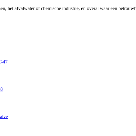
, het afvalwater of chemische industrie, en overal waar een betrouwbar
T-47
38
alve