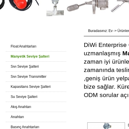
Buradasınız:
Ev
->
Ürünle
Ürünler Katalog
DiWi Enterprise 
Float Anahtarları
uzmanlaşmış
Ma
Manyetik Seviye Şalteri
zaman iyi ürünle
Sıvı Seviye Şalteri
zamanında tesli
Sıvı Seviye Transmitter
,geniş ürün yelp
bize sağlar. Küre
Kapasitans Seviye Şalteri
ODM sorular açık
Su Seviye Şalteri
Manyetik Sevi
Akış Anahtarı
Anahtarı
Basınç Anahtarları