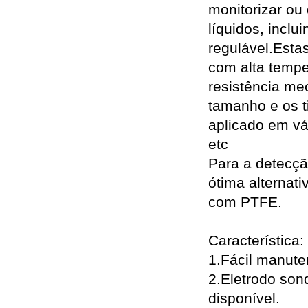
monitorizar ou
líquidos, incl
regulável.Esta
com alta tempe
resistência me
tamanho e os t
aplicado em vár
etc
Para a detecçã
ótima alternat
com PTFE.
Característica:
1.Fácil manute
2.Eletrodo sond
disponível.