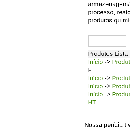
armazenagem/na
processo, resíd
produtos quími
Inquérito agora +
Produtos Lista
Início
->
Produ
F
Início
->
Produ
Início
->
Produ
Início
->
Produ
HT
Nossa perícia ti