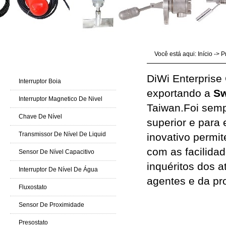
Você está aqui:
Início
->
P
Produtos Catálogo
DiWi Enterprise 
Interruptor Boia
exportando a
Sw
Interruptor Magnetico De Nivel
Taiwan.Foi semp
Chave De Nível
superior e para
Transmissor De Nível De Liquid
inovativo permi
com as facilida
Sensor De Nível Capacitivo
inquéritos dos a
Interruptor De Nível De Água
agentes e da p
Fluxostato
Switches Nív
Sensor De Proximidade
Presostato