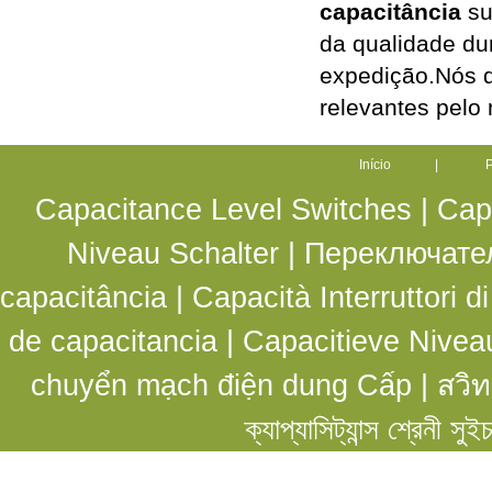
capacitância
su
da qualidade du
expedição.Nós d
relevantes pelo 
Início
|
P
Capacitance Level Switches
|
Cap
Niveau Schalter
|
Переключате
capacitância |
Capacità Interruttori di 
de capacitancia
|
Capacitieve Nivea
chuyển mạch điện dung Cấp
|
สวิท
ক্যাপ্যাসিট্যান্স শ্রেনী সুই