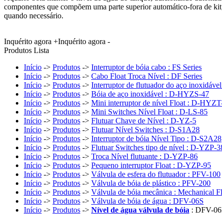
componentes que compõem uma parte superior automático-fora de kit, 
quando necessário.
Inquérito agora +
Inquérito agora -
Produtos Lista
Início
->
Produtos
->
Interruptor de bóia cabo : FS Series
Início
->
Produtos
->
Cabo Float Troca Nível : DF Series
Início
->
Produtos
->
Interruptor de flutuador do aço inoxidáv
Início
->
Produtos
->
Bóia de aço inoxidável : D-HYZS-47
Início
->
Produtos
->
Mini interruptor de nível Float : D-HYZT
Início
->
Produtos
->
Mini Switches Nível Float : D-LS-85
Início
->
Produtos
->
Flutuar Chave de Nível : D-YZ-5
Início
->
Produtos
->
Flutuar Nível Switches : D-S1A28
Início
->
Produtos
->
Interruptor de bóia Nível Tipo : D-S2A28
Início
->
Produtos
->
Flutuar Switches tipo de nível : D-YZP-3
Início
->
Produtos
->
Troca Nível flutuante : D-YZP-86
Início
->
Produtos
->
Pequeno interruptor Float : D-YZP-95
Início
->
Produtos
->
Válvula de esfera do flutuador : PFV-100
Início
->
Produtos
->
Válvula de bóia de plástico : PFV-200
Início
->
Produtos
->
Válvula de bóia mecânica : Mechanical F
Início
->
Produtos
->
Válvula de bóia de água : DFV-06S
Início
->
Produtos
->
Nível de água válvula de bóia
: DFV-0