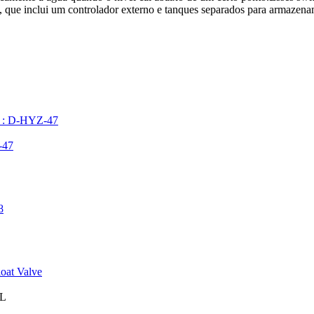
que inclui um controlador externo e tanques separados para armazenam
el : D-HYZ-47
-47
8
loat Valve
6L