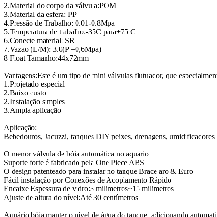
2.Material do corpo da válvula:POM
3.Material da esfera: PP
4.Pressão de Trabalho: 0.01-0.8Mpa
5.Temperatura de trabalho:-35C para+75 C
6.Conecte material: SR
7.Vazão (L/M): 3.0(P =
0,6
Mpa)
8 Float Tamanho:44x72mm
Vantagens:Este é um tipo de mini válvulas flutuador, que especialmen
1.Projetado especial
2.Baixo custo
2.Instalação simples
3.Ampla aplicação
Aplicação:
Bebedouros, Jacuzzi, tanques DIY peixes, drenagens, umidificadores de
O menor válvula de bóia automática no aquário
Suporte forte é fabricado pela One Piece ABS
O design patenteado para instalar no tanque Brace aro & Euro
Fácil instalação por Conexões de Acoplamento Rápido
Encaixe Espessura de vidro:3 milímetros~15 milímetros
Ajuste de altura do nível:Até 30 centímetros
Aquário bóia manter o nível de água do tanque, adicionando automati