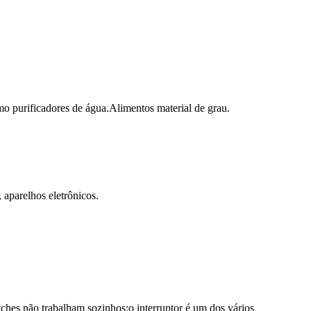
mo purificadores de água.Alimentos material de grau.
 aparelhos eletrônicos.
ches não trabalham sozinhos;o interruptor é um dos vários