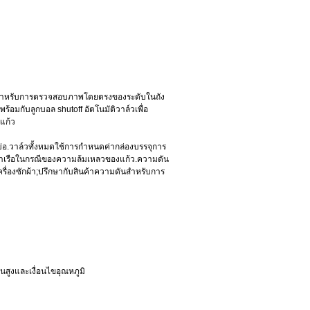
งานสำหรับการตรวจสอบภาพโดยตรงของระดับในถัง
อมกับลูกบอล shutoff อัตโนมัติวาล์วเพื่อ
แก้ว
บ่อ.วาล์วทั้งหมดใช้การกำหนดค่ากล่องบรรจุการ
อหาเรือในกรณีของความล้มเหลวของแก้ว.ความดัน
รื่องซักผ้า;ปรึกษากับสินค้าความดันสำหรับการ
สูงและเงื่อนไขอุณหภูมิ