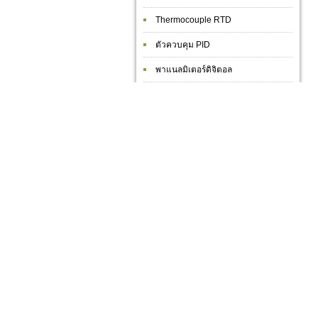
Thermocouple RTD
ตัวควบคุม PID
พาแนลมิเตอร์ดิจิตอล