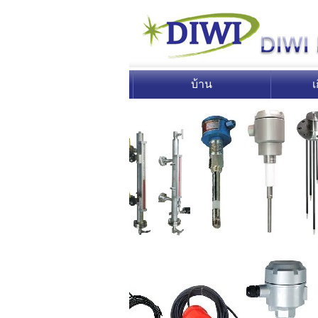
บ้าน
เ