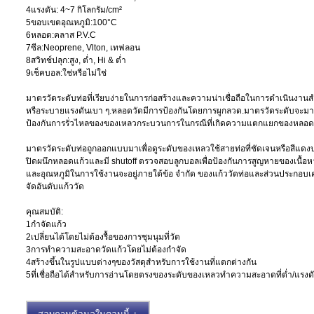
4แรงดัน: 4~7 กิโลกรัม/cm²
5ขอบเขตอุณหภูมิ:100°C
6หลอด:คลาส P.V.C
7ซีล:Neoprene, Vlton, เทฟลอน
8สวิทช์ปลุก:สูง, ต่ำ, Hi & ต่ำ
9เช็คบอล:ใช่หรือไม่ใช่
มาตรวัดระดับท่อที่เรียบง่ายในการก่อสร้างและความน่าเชื่อถือในการดำเนิน
หรือระบายแรงดันเบา ๆ.หลอดวัดมีการป้องกันโดยการผูกลวด.มาตรวัดระดับจะมาพร้
ป้องกันการรั่วไหลของของเหลวกระบวนการในกรณีที่เกิดความแตกแยกของหลอด
มาตรวัดระดับท่อถูกออกแบบมาเพื่อดูระดับของเหลวใช้สายท่อที่ชัดเจนหรือสีแดง
ปิดผนึกหลอดแก้วและมี shutoff ตรวจสอบลูกบอลเพื่อป้องกันการสูญหายของเนื้
และอุณหภูมิในการใช้งานจะอยู่ภายใต้ข้อ จำกัด ของแก้ววัดท่อและส่วนประกอบเค
จัดอันดับแก้ววัด
คุณสมบัติ:
1กำจัดแก้ว
2เปลี่ยนได้โดยไม่ต้องรื้อของการชุมนุมที่วัด
3การทำความสะอาดวัดแก้วโดยไม่ต้องกำจัด
4สร้างขึ้นในรูปแบบต่างๆของวัสดุสำหรับการใช้งานที่แตกต่างกัน
5ที่เชื่อถือได้สำหรับการอ่านโดยตรงของระดับของเหลวทำความสะอาดที่ต่ำ/แรงดัน