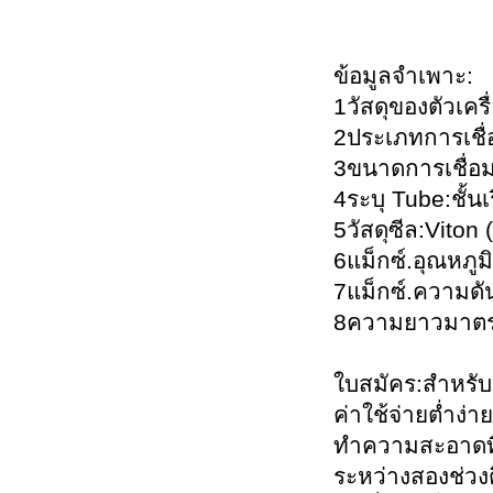
ข้อมูลจำเพาะ:
1วัสดุของตัวเคร
2ประเภทการเชื่
3ขนาดการเชื่อมต
4ระบุ Tube:ชั้นเ
5วัสดุซีล:Viton
6แม็กซ์.อุณหภูม
7แม็กซ์.ความดั
8ความยาวมาตรฐ
ใบสมัคร:สำหรับน
ค่าใช้จ่ายต่ำง
ทำความสะอาดที่ค
ระหว่างสองช่วงต