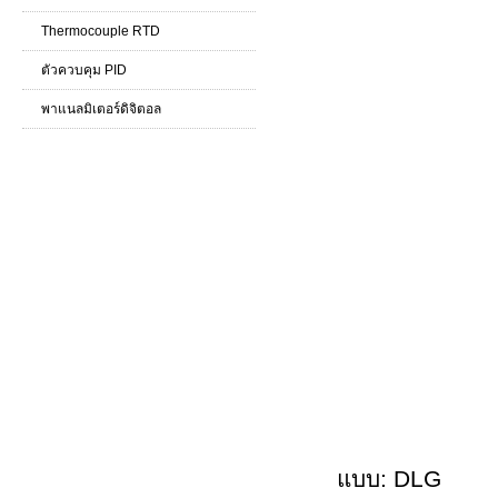
Thermocouple RTD
ตัวควบคุม PID
พาแนลมิเตอร์ดิจิตอล
แบบ: DLG