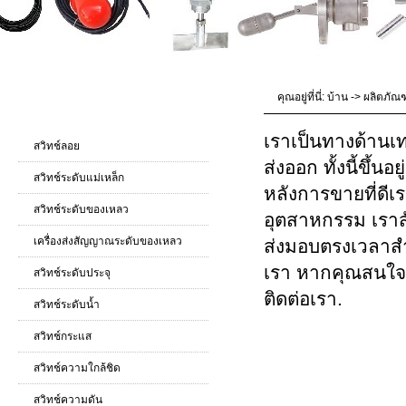
คุณอยู่ที่นี่:
บ้าน
->
ผลิตภัณฑ
ผลิตภัณฑ์ แค็ตตาล็อก
เราเป็นทางด้านเ
สวิทช์ลอย
ส่งออก ทั้งนี้ขึ้
สวิทช์ระดับแม่เหล็ก
หลังการขายที่ดีเ
สวิทช์ระดับของเหลว
อุตสาหกรรม เราส
เครื่องส่งสัญญาณระดับของเหลว
ส่งมอบตรงเวลาสำห
เรา หากคุณสนใจ
สวิทช์ระดับประจุ
ติดต่อเรา
.
สวิทช์ระดับน้ำ
ประเภทท่อวัด
สวิทช์กระแส
สวิทช์ความใกล้ชิด
สวิทช์ความดัน