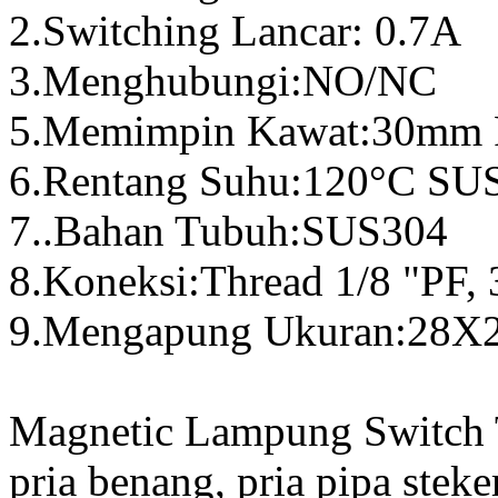
2.Switching Lancar: 0.7A
3.Menghubungi:NO/NC
5.Memimpin Kawat:30mm
6.Rentang Suhu:120
°
C SU
7..Bahan Tubuh:SUS304
8.Koneksi:Thread 1/8 "PF
9.Mengapung Ukuran:28X
Magnetic Lampung Switch T
pria benang, pria pipa stek